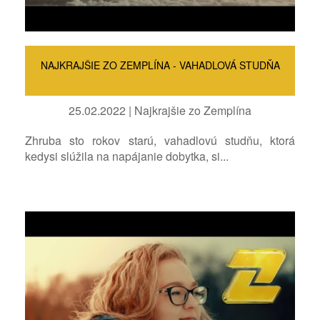
NAJKRAJŠIE ZO ZEMPLÍNA - VAHADLOVÁ STUDŇA
25.02.2022 | Najkrajšie zo Zemplína
Zhruba sto rokov starú, vahadlovú studňu, ktorá
kedysi slúžila na napájanie dobytka, si...