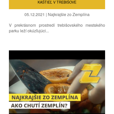
KAŠTIEĽ V TREBIŠOVE
05.12.2021 | Najkrajšie zo Zemplína
V prekrásnom prostredí trebišovského mestského
parku leží okúzľujúci...