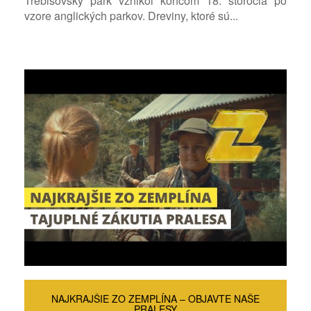
Trebišovský park vznikol koncom 18. storočia po
vzore anglických parkov. Dreviny, ktoré sú...
NAJKRAJŠIE ZO ZEMPLÍNA – OBJAVTE NAŠE
PRALESY