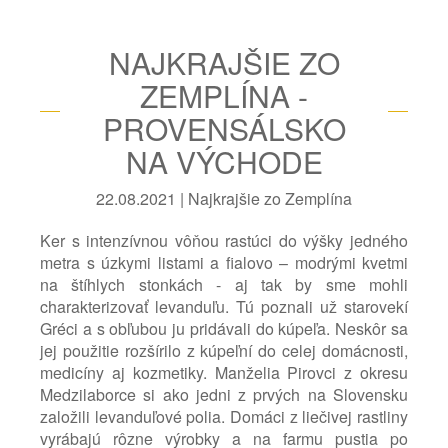
NAJKRAJŠIE ZO
ZEMPLÍNA -
PROVENSÁLSKO
NA VÝCHODE
22.08.2021 | Najkrajšie zo Zemplína
Ker s intenzívnou vôňou rastúci do výšky jedného
metra s úzkymi listami a fialovo – modrými kvetmi
na štíhlych stonkách - aj tak by sme mohli
charakterizovať levanduľu. Tú poznali už starovekí
Gréci a s obľubou ju pridávali do kúpeľa. Neskôr sa
jej použitie rozšírilo z kúpeľní do celej domácnosti,
medicíny aj kozmetiky. Manželia Pirovci z okresu
Medzilaborce si ako jedni z prvých na Slovensku
založili levanduľové polia. Domáci z liečivej rastliny
vyrábajú rôzne výrobky a na farmu pustia po