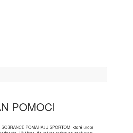
EÁN POMOCI
dujatie SOBRANCE POMÁHAJÚ ŠPORTOM, ktoré urobí