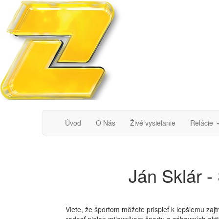
Úvod
O Nás
Živé vysielanie
Relácie
Ján Sklár
Viete, že športom môžete prispieť k lepšiemu 