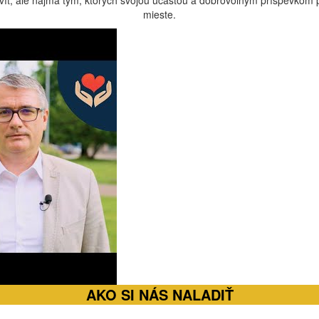
tivít, ale najmä tým, ktorých svojou účasťou a dobrovoľným príspevko
mieste.
AKO SI NÁS NALADIŤ