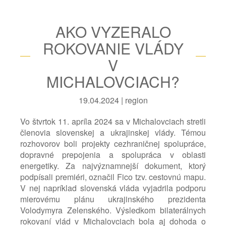
AKO VYZERALO
ROKOVANIE VLÁDY
V
MICHALOVCIACH?
19.04.2024 | region
Vo štvrtok 11. apríla 2024 sa v Michalovciach stretli
členovia slovenskej a ukrajinskej vlády. Témou
rozhovorov boli projekty cezhraničnej spolupráce,
dopravné prepojenia a spolupráca v oblasti
energetiky. Za najvýznamnejší dokument, ktorý
podpísali premiéri, označil Fico tzv. cestovnú mapu.
V nej napríklad slovenská vláda vyjadrila podporu
mierovému plánu ukrajinského prezidenta
Volodymyra Zelenského. Výsledkom bilaterálnych
rokovaní vlád v Michalovciach bola aj dohoda o