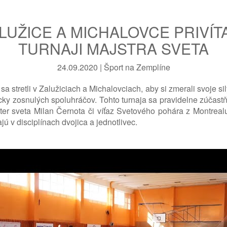
LUŽICE A MICHALOVCE PRIVÍT
TURNAJI MAJSTRA SVETA
24.09.2020 | Šport na Zemplíne
a stretli v Zalužiciach a Michalovciach, aby si zmerali svoje si
icky zosnulých spoluhráčov. Tohto turnaja sa pravidelne zúčast
ster sveta Milan Černota či víťaz Svetového pohára z Montreal
ú v disciplínach dvojica a jednotlivec.