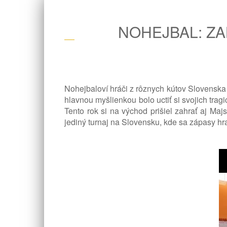
NOHEJBAL: ZA
Nohejbaloví hráči z rôznych kútov Slovenska s
hlavnou myšlienkou bolo uctiť si svojich trag
Tento rok si na východ prišiel zahrať aj Maj
jediný turnaj na Slovensku, kde sa zápasy hraj