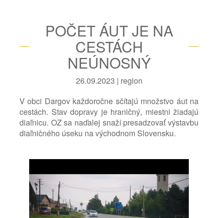
POČET ÁUT JE NA
CESTÁCH
NEÚNOSNÝ
26.09.2023 | region
V obci Dargov každoročne sčítajú množstvo áut na
cestách. Stav dopravy je hraničný, miestni žiadajú
diaľnicu. OZ sa naďalej snaží presadzovať výstavbu
diaľničného úseku na východnom Slovensku.