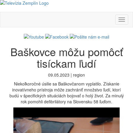
Toggl
naviga
Baškovce môžu pomôcť
tisíckam ľudí
09.05.2023 | region
Niekoľkoročné úsilie sa Baškovčanom vyplatilo. Získanie
inovatívneho prístroja môže zachrániť množstvo ľudí, ktorí
budú v špecifických situáciách bojovať o holý život. Za minulý
rok pomohli defibrilátory na Slovensku 58 ľuďom.