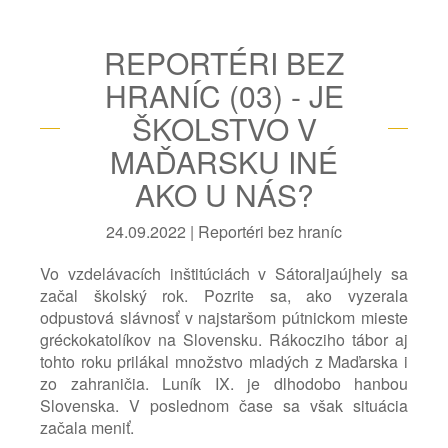
REPORTÉRI BEZ
HRANÍC (03) - JE
ŠKOLSTVO V
MAĎARSKU INÉ
AKO U NÁS?
24.09.2022 | Reportéri bez hraníc
Vo vzdelávacích inštitúciách v Sátoraljaújhely sa
začal školský rok. Pozrite sa, ako vyzerala
odpustová slávnosť v najstaršom pútnickom mieste
gréckokatolíkov na Slovensku. Rákocziho tábor aj
tohto roku prilákal množstvo mladých z Maďarska i
zo zahraničia. Luník IX. je dlhodobo hanbou
Slovenska. V poslednom čase sa však situácia
začala meniť.