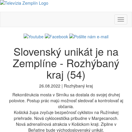
Toggl
naviga
Slovenský unikát je na
Zemplíne - Rozhýbaný
kraj (54)
26.08.2022 | Rozhýbaný kraj
Rekonštrukcia mosta v Sirníku sa dostala do svojej druhej
polovice. Postup prác majú možnosť sledovať a kontrolovať aj
občania.
Košická župa zvyčuje bezpečnosť cyklistov na Ružínskej
priehrade. Nová cyklocestička pribudne v Margecanoch.
Nová adrenalínová atrakcia v Košickom kraji. Zipline v
Beňatine bude východoslovenský unikát.