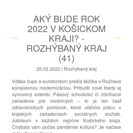
AKÝ BUDE ROK
2022 V KOŠICKOM
KRAJI? -
ROZHÝBANÝ KRAJ
(41)
25.02.2022 | Rozhýbaný kraj
Vďaka župe a eurofondom prešla škôlka v Rožňave
komplexnou modernizáciou. Pribudli nové triedy aj
vynovený exteriér. Pásový schodolez či zdvíhacie
zariadenie pre imobilných – to je len časť
zdravotníckych pomôcok, ktoré uľahčia prácu v
krajských zariadeniach sociálnych služieb.
Jubileum v každom regióne Košického kraja.
Chýbala vám počas pandémie kultúra? Je načase