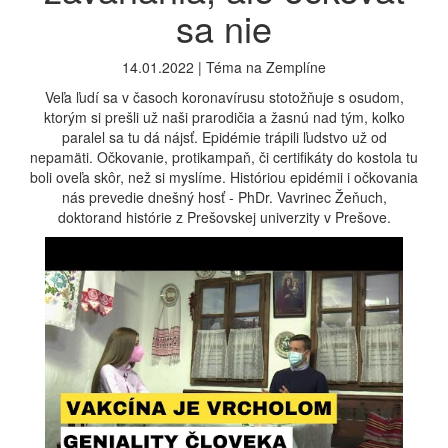
sa nie
14.01.2022 | Téma na Zemplíne
Veľa ľudí sa v časoch koronavírusu stotožňuje s osudom,
ktorým si prešli už naši prarodičia a žasnú nad tým, koľko
paralel sa tu dá nájsť. Epidémie trápili ľudstvo už od
nepamäti. Očkovanie, protikampaň, či certifikáty do kostola tu
boli oveľa skôr, než si myslíme. Históriou epidémii i očkovania
nás prevedie dnešný hosť - PhDr. Vavrinec Žeňuch,
doktorand histórie z Prešovskej univerzity v Prešove.