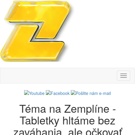
Toggl
naviga
Téma na Zemplíne -
Tabletky hltáme bez
zaváhania, ale očkovať